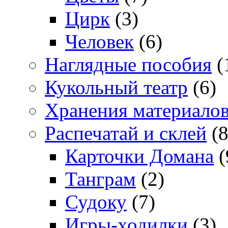
Цирк
(3)
Человек
(6)
Наглядные пособия
(
Кукольный театр
(6)
Хранения материало
Распечатай и склей
(8
Карточки Домана
(
Танграм
(2)
Судоку
(7)
Игры-ходилки
(3)