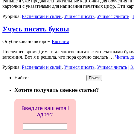
Раньше я уже предлагала тактильные карточки для обучения пи
карточки с указателями для написания печатных цифр. Эти ка
Рубрика:
Распечатай и склей
,
Учимся писать
,
Учимся считать
|
Учусь писать буквы
Опубликовано
автором
Евгения
Последнее время Дима стал многое писать сам печатными буквам
запомнил. Вот я и решила, что пора срочно сделать …
Читать д
Рубрика:
Распечатай и склей
,
Учимся писать
,
Учимся читать
|
3
Найти:
Хотите получать свежие статьи?
Введите ваш email
адрес: