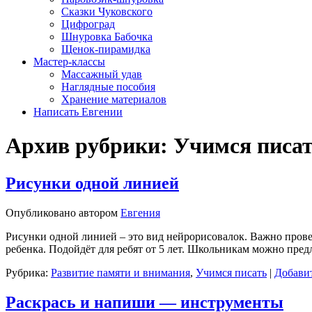
Сказки Чуковского
Цифроград
Шнуровка Бабочка
Щенок-пирамидка
Мастер-классы
Массажный удав
Наглядные пособия
Хранение материалов
Написать Евгении
Архив рубрики:
Учимся писа
Рисунки одной линией
Опубликовано
автором
Евгения
Рисунки одной линией – это вид нейрорисовалок. Важно прове
ребенка. Подойдёт для ребят от 5 лет. Школьникам можно пред
Рубрика:
Развитие памяти и внимания
,
Учимся писать
|
Добави
Раскрась и напиши — инструменты