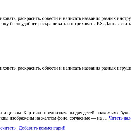
иховать, раскрасить, обвести и написать названия разных инстр
енку было удобнее раскрашивать и штриховать. P.S. Данная стат
иховать, раскрасить, обвести и написать названия разных игруш
 цифры. Карточки предназначены для детей, знакомых с буквам
буквы изображены на жёлтом фоне, согласные — на …
Читать да
считать
|
Добавить комментарий