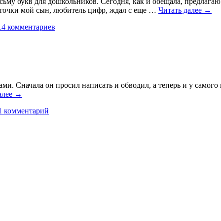
сьму букв для дошкольников. Сегодня, как и обещала, предлага
рточки мой сын, любитель цифр, ждал с еще …
Читать далее
→
14 комментариев
и. Сначала он просил написать и обводил, а теперь и у самого 
алее
→
1 комментарий