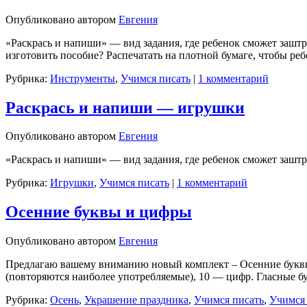
Опубликовано
автором
Евгения
«Раскрась и напиши» — вид задания, где ребенок сможет заштр
изготовить пособие? Распечатать на плотной бумаге, чтобы реб
Рубрика:
Инструменты
,
Учимся писать
|
1 комментарий
Раскрась и напиши — игрушки
Опубликовано
автором
Евгения
«Раскрась и напиши» — вид задания, где ребенок сможет заштр
Рубрика:
Игрушки
,
Учимся писать
|
1 комментарий
Осенние буквы и цифры
Опубликовано
автором
Евгения
Предлагаю вашему вниманию новый комплект – Осенние буквы и
(повторяются наиболее употребляемые), 10 — цифр. Гласные 
Рубрика:
Осень
,
Украшение праздника
,
Учимся писать
,
Учимся 