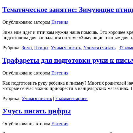
Тематическое занятие: Зимующие пти
Опубликовано
автором
Евгения
Зима еще идет и птичкам нужна наша помощь. Это хорошее вре
подготовила для вас задания по теме «Зимующие птицы» для 
Рубрика:
Зима
,
Птицы
,
Учимся писать
,
Учимся считать
|
37 ком
Трафареты для подготовки руки к пись
Опубликовано
автором
Евгения
Как подготовить руку ребенка к письму? Многих родителей на
которые сейчас можно приобрести в канцелярских магазинах. 
Рубрика:
Учимся писать
|
7 комментариев
Учусь писать цифры
Опубликовано
автором
Евгения