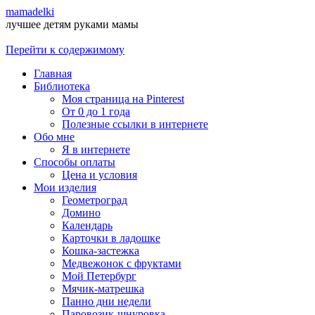
mamadelki
лучшее детям руками мамы
Перейти к содержимому
Главная
Библиотека
Моя страница на Pinterest
От 0 до 1 года
Полезные ссылки в интернете
Обо мне
Я в интернете
Способы оплаты
Цена и условия
Мои изделия
Геометроград
Домино
Календарь
Карточки в ладошке
Кошка-застежка
Медвежонок с фруктами
Мой Петербург
Мячик-матрешка
Панно дни недели
Паровозик-шнуровка