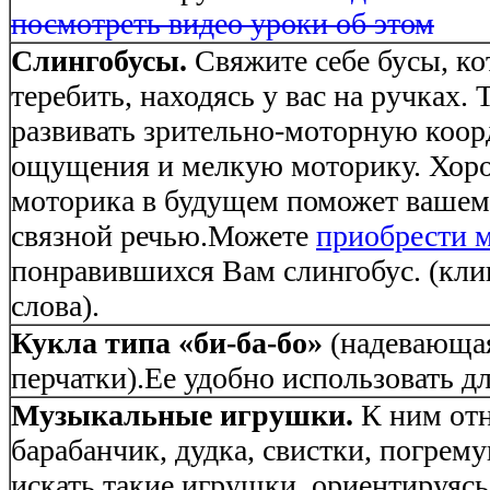
посмотреть видео уроки об этом
Слингобусы.
Свяжите себе бусы, к
теребить, находясь у вас на ручках.
развивать зрительно-моторную коо
ощущения и мелкую моторику. Хоро
моторика в будущем поможет вашем
связной речью.Можете
приобрести м
понравившихся Вам слингобус. (кли
слова).
Кукла типа «би-ба-бо»
(надевающая
перчатки).Ее удобно использовать дл
Музыкальные игрушки.
К ним отн
барабанчик, дудка, свистки, погрем
искать такие игрушки, ориентируясь