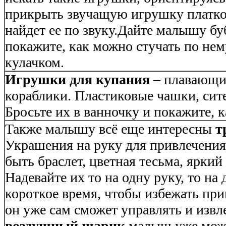
прикрыть звучащую игрушку платко
найдет ее по звуку.Дайте малышу бу
покажите, как можно стучать по не
кулачком.
Игрушки для купания
– плавающие
кораблики. Пластиковые чашки, сите
Бросьте их в ванночку и покажите, к
Также малышу всё еще интересны
т
Украшения на руку для привлечения
быть браслет, цветная тесьма, ярки
Надевайте их то на одну руку, то на
короткое время, чтобы избежать пр
он уже сам сможет управлять и извле
воздушный шарик
малыш уже може