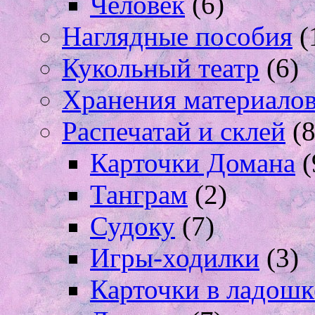
Человек
(6)
Наглядные пособия
(
Кукольный театр
(6)
Хранения материало
Распечатай и склей
(8
Карточки Домана
(
Танграм
(2)
Судоку
(7)
Игры-ходилки
(3)
Карточки в ладошк