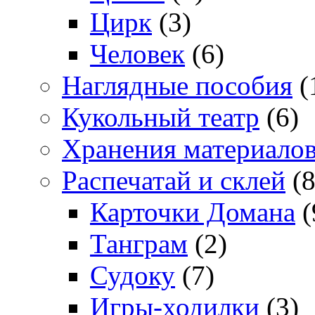
Цирк
(3)
Человек
(6)
Наглядные пособия
(
Кукольный театр
(6)
Хранения материало
Распечатай и склей
(8
Карточки Домана
(
Танграм
(2)
Судоку
(7)
Игры-ходилки
(3)