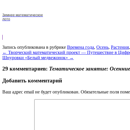
Зимнее математическое
лото
Запись опубликована в рубрике
Времена года
,
Осень
,
Растения
←
Творческий математический проект — Путешествие в Цифро
Шнуровки «Белый медвежонок»
→
29 комментариев:
Тематическое занятие: Осенние
Добавить комментарий
Ваш адрес email не будет опубликован.
Обязательные поля пом