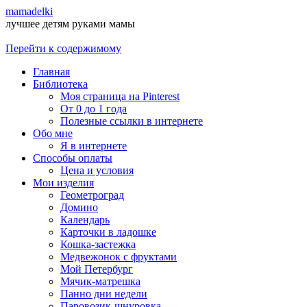
mamadelki
лучшее детям руками мамы
Перейти к содержимому
Главная
Библиотека
Моя страница на Pinterest
От 0 до 1 года
Полезные ссылки в интернете
Обо мне
Я в интернете
Способы оплаты
Цена и условия
Мои изделия
Геометроград
Домино
Календарь
Карточки в ладошке
Кошка-застежка
Медвежонок с фруктами
Мой Петербург
Мячик-матрешка
Панно дни недели
Паровозик-шнуровка