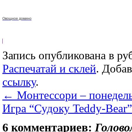
Овощное домино
Запись опубликована в р
Распечатай и склей
. Доба
ссылку
.
←
Монтессори – понедел
Игра “Судоку Teddy-Bear
6 комментариев:
Голово