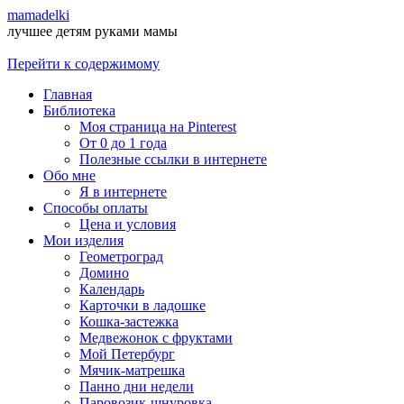
mamadelki
лучшее детям руками мамы
Перейти к содержимому
Главная
Библиотека
Моя страница на Pinterest
От 0 до 1 года
Полезные ссылки в интернете
Обо мне
Я в интернете
Способы оплаты
Цена и условия
Мои изделия
Геометроград
Домино
Календарь
Карточки в ладошке
Кошка-застежка
Медвежонок с фруктами
Мой Петербург
Мячик-матрешка
Панно дни недели
Паровозик-шнуровка