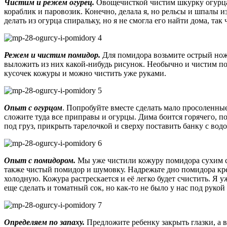
Чистим и режем огурец.
Овощечисткой чистим шкурку огурца.
кораблик и паровозик. Конечно, делала я, но рельсы и шпалы 
делать из огурца спиральку, но я не смогла его найти дома, так 
Режем и чистим помидор.
Для помидора возьмите острый нож 
выложить из них какой-нибудь рисунок. Необычно и чистим по
кусочек кожуры и можно чистить уже руками.
Опыт с огурцом
. Попробуйте вместе сделать мало просоленные
сложите туда все приправы и огурцы. Дима боится горячего, по
под груз, прикрыть тарелочкой и сверху поставить банку с вод
Опыт с помидором.
Мы уже чистили кожуру помидора сухим спо
также чистый помидор и шумовку. Надрежьте дно помидора крес
холодную. Кожура растрескается и её легко будет счистить. Я 
еще сделать и томатный сок, но как-то не было у нас под руко
Определяем по запаху.
Предложите ребенку закрыть глазки, а 