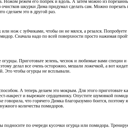
 Ножом режем его попрек и вдоль. А затем можно из порезанных
из очистков шкурки Дима придумал сделать сам. Можно порезать
что сделаем это в другой раз.
или нож с зубчиками, чтобы он не мялся, а резался. Попробуете
мидор. Сначала надо по всей поверхности просто нажимая прой
 огурцы. Приготовьте зелень, чеснок и любимые вами специи и 
этому делал все очень осторожно, мешали ложечкой, а вот кидат
ой. Это чтобы огурцы не всплывали.
собом. А теперь делаем это мокрым. Для этого приготовьте ка
т-накрест и вырежьте сердцевинку. Опустите шумовкой помидор 
уже говорила, что горячего Димка благоразумно боится, поэтому 
й нужного количества помидоров.
вы подносите по очереди кусочки огурца или помидора. Трениру