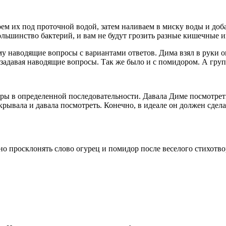
ем их под проточной водой, затем наливаем в миску воды и доб
 большинство бактерий, и вам не будут грозить разные кишечные
му наводящие вопросы с вариантами ответов. Дима взял в руки ог
, задавая наводящие вопросы. Так же было и с помидором. А гр
ы в определенной последовательности. Давала Диме посмотреть 
крывала и давала посмотреть. Конечно, в идеале он должен сделат
о просклонять слово огурец и помидор после веселого стихотво