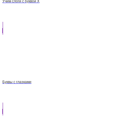
Учим слоги с буквой Х
Буквы с глазками