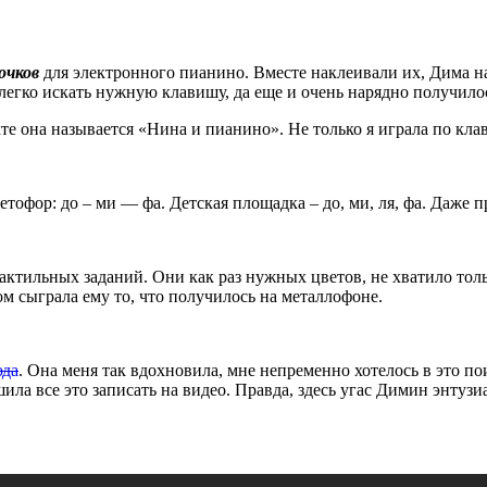
очков
для электронного пианино. Вместе наклеивали их, Дима на
 легко искать нужную клавишу, да еще и очень нарядно получило
те она называется «Нина и пианино». Не только я играла по кла
етофор: до – ми — фа. Детская площадка – до, ми, ля, фа. Даж
актильных заданий. Они как раз нужных цветов, не хватило тол
том сыграла ему то, что получилось на металлофоне.
юда
. Она меня так вдохновила, мне непременно хотелось в это п
ила все это записать на видео. Правда, здесь угас Димин энтузи