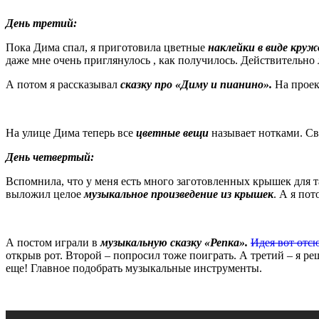
День третий:
Пока Дима спал, я приготовила цветные
наклейки в виде круж
даже мне очень приглянулось , как получилось. Действительно
А потом я рассказывал
сказку про «Диму и пианино».
На проек
На улице Дима теперь все
цветные вещи
называет нотками. Св
День четвертый:
Вспомнила, что у меня есть много заготовленных крышек для т
выложил целое
музыкальное произведение из крышек
. А я по
А постом играли в
музыкальную сказку «Репка».
Идея вот отс
открыв рот. Второй – попросил тоже поиграть. А третий – я реш
еще! Главное подобрать музыкальные инструменты.