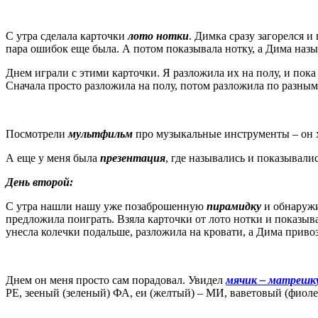
С утра сделала карточки
лото нотки
. Димка сразу загорелся и
пара ошибок еще была. А потом показывала нотку, а Дима назы
Днем играли с этими карточки. Я разложила их на полу, и пока 
Сначала просто разложила на полу, потом разложила по разны
Посмотрели
мультфильм
про музыкальные инструменты – он хо
А еще у меня была
презентация
, где назывались и показывал
День второй:
С утра нашли нашу уже позаброшенную
пирамидку
и обнаружил
предложила поиграть. Взяла карточки от лото нотки и показыв
унесла колечки подальше, разложила на кровати, а Дима привоз
Днем он меня просто сам порадовал. Увидел
мячик – матрешк
РЕ, зееный (зеленый) ФА, еи (желтый) – МИ, ваветовый (фиоле