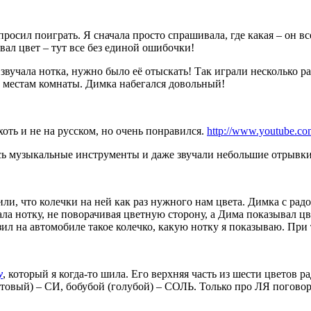
 просил поиграть. Я сначала просто спрашивала, где какая – он в
вал цвет – тут все без единой ошибочки!
звучала нотка, нужно было её отыскать! Так играли несколько ра
м местам комнаты. Димка набегался довольный!
ть и не на русском, но очень понравился.
http://www.youtube.c
ись музыкальные инструменты и даже звучали небольшие отрывк
и, что колечки на ней как раз нужного нам цвета. Димка с радос
ала нотку, не поворачивая цветную сторону, а Дима показывал ц
ил на автомобиле такое колечко, какую нотку я показываю. При т
у
, который я когда-то шила. Его верхняя часть из шести цветов ра
товый) – СИ, бобубой (голубой) – СОЛЬ. Только про ЛЯ поговори