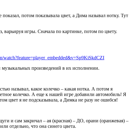
се показал, потом показывала цвет, а Дима называл нотку. Тут
з, варьируя игры. Сначала по картинке, потом по цвету.
om/watch?feature=player_embedded&v=Sp9KiSkdCZI
и музыкальных произведений в их исполнении.
тью называл, какое колечко – какая нотка. А потом я
ветное колечко. А еще к нашей игре добавили автомобиль! Я
ом цвет я не подсказывала, а Димка не разу не ошибся!
дуги и сам закричал – ая (красная) – ДО, орани (оранжевая) –
ли отдельно, что она синего цвета.