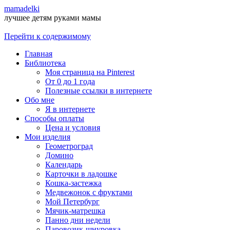
mamadelki
лучшее детям руками мамы
Перейти к содержимому
Главная
Библиотека
Моя страница на Pinterest
От 0 до 1 года
Полезные ссылки в интернете
Обо мне
Я в интернете
Способы оплаты
Цена и условия
Мои изделия
Геометроград
Домино
Календарь
Карточки в ладошке
Кошка-застежка
Медвежонок с фруктами
Мой Петербург
Мячик-матрешка
Панно дни недели
Паровозик-шнуровка