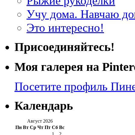
Рыжие рукоделки
Учу дома. Навчаю д
Это интересно!
Присоединяйтесь!
Моя галерея на Pinter
Посетите профиль Пинер
Календарь
Август 2026
Пн
Вт
Ср
Чт
Пт
Сб
Вс
1
2