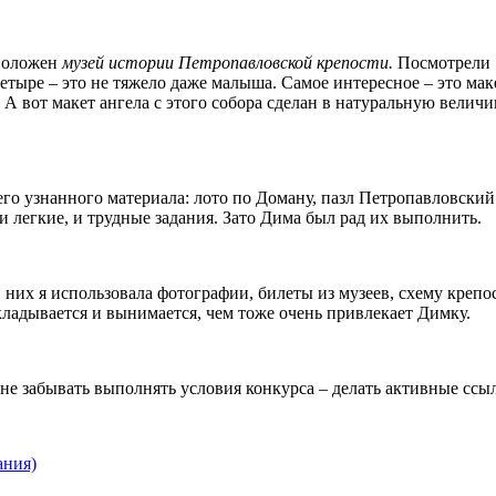
сположен
музей истории Петропавловской крепости.
Посмотрели 
тыре – это не тяжело даже малыша. Самое интересное – это маке
А вот макет ангела с этого собора сделан в натуральную величи
его узнанного материала: лото по Доману, пазл Петропавловский
 легкие, и трудные задания. Зато Дима был рад их выполнить.
них я использовала фотографии, билеты из музеев, схему крепо
ладывается и вынимается, чем тоже очень привлекает Димку.
 не забывать выполнять условия конкурса – делать активные сс
ания)