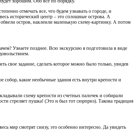
будет хорошим. Обо все по порядку.
тепенно отмечать все, что будем узнавать о городе, и
и весь исторический центр – это сплошные острова. А
, обвели остров, наклеили маленькую схему-картинку. А потом
Зачем? Узнаете позднее. Всю экскурсию я подготовила в виде
довольствием.
ть свое задание, сделать которое можно было только, увидев
кое собор, какие необычные здания есть внутри крепости и
ыкладывали схему крепости из счетных палочек и собирали
сти стреляет пушка! (Это и был тот сюрприз). Такова традиция
весь мир смотрят снизу, это особенно интересно. Да увидеть