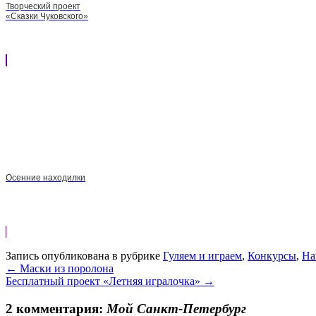
Творческий проект
«Сказки Чуковского»
Осенние находилки
Запись опубликована в рубрике
Гуляем и играем
,
Конкурсы
,
На
←
Маски из поролона
Бесплатный проект «Летняя игралочка»
→
2 комментария:
Мой Санкт-Петербург