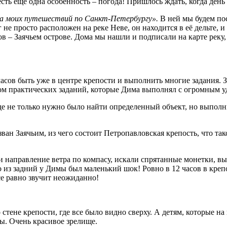
сть еще одна особенность – погода! Пришлось ждать, когда день 
 моих путешествий по Санкт-Петербургу».
В ней мы будем пос
 не просто расположен на реке Неве, он находится в её дельте, 
ов – Заячьем острове. Дома мы нашли и подписали на карте реку
часов быть уже в центре крепости и выполнить многие задания. 
вом практических заданий, которые Дима выполнял с огромным у
где не только нужно было найти определенный объект, но выполни
зван Заячьим, из чего состоит Петропавловская крепость, что та
ли направление ветра по компасу, искали спрятанные монетки, в
 из задний у Димы был маленький шок! Ровно в 12 часов в крепо
все равно звучит неожиданно!
ене крепости, где все было видно сверху. А детям, которые на 
вы. Очень красивое зрелище.