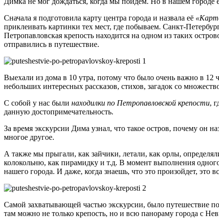
Димка не мог дождаться, когда мы пойдем. Но в нашем городе е
Сначала я подготовила карту центра города и назвала её
«Карта
приклеивать картинки тех мест, где побываем. Санкт-Петербург
Петропавловская крепость находится на одном из таких остров
отправились в путешествие.
Выехали из дома в 10 утра, потому что было очень важно в 12 
небольших интересных рассказов, стихов, загадок со множест
С собой у нас были
находилки по Петропавловской крепости
, 
данную достопримечательность.
За время экскурсии Дима узнал, что такое остров, почему он на
многое другое.
А также мы прыгали, как зайчики, летали, как орлы, определя
колокольню, как пирамидку и т.д. В момент выполнения одного
нашего города. И даже, когда знаешь, что это произойдет, это 
Самой захватывающей частью экскурсии, было путешествие по ст
там можно не только крепость, но и всю панораму города с Не