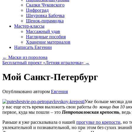
Сказки Чуковского
Цифроград
Шнуровка Бабочка
Щенок-пирамидка
Мастер-классы
Массажный удав
Наглядные пособия
Хранение материалов
Написать Евгении
←
Маски из поролона
Бесплатный проект «Летняя игралочка»
→
Мой Санкт-Петербург
Опубликовано
автором
Евгения
Уже больше месяца дл
у вас еще есть время выложить свои работы
до конца дня 10 ию
первое, куда мы пошли – это
Петропавловская крепость
, ведь
Раньше я уже рассказывала о нашей
прогулке по крепости
, но 
увлекательной и познавательной, но при этом без сухих знани