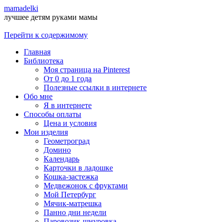
mamadelki
лучшее детям руками мамы
Перейти к содержимому
Главная
Библиотека
Моя страница на Pinterest
От 0 до 1 года
Полезные ссылки в интернете
Обо мне
Я в интернете
Способы оплаты
Цена и условия
Мои изделия
Геометроград
Домино
Календарь
Карточки в ладошке
Кошка-застежка
Медвежонок с фруктами
Мой Петербург
Мячик-матрешка
Панно дни недели
Паровозик-шнуровка